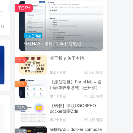
TOP1
.conf 、.htaccess、以及配置 SSL 证书等 - 修改站点配置和网站内容2.Typecho 网站域名...
11
95人已阅读
绿联NAS：搭建ZNote私有笔记
关于我 & 关于本站
TOP2
2个月前
80人已阅读
【原创项目】FormHub – 通
TOP3
用表单收集系统（已开源）
1个月前
70人已阅读
【转载】绿联UGOSPRO-
TOP4
docker部署Zdir
2个月前
69人已阅读
绿联NAS：docker compose
TOP5