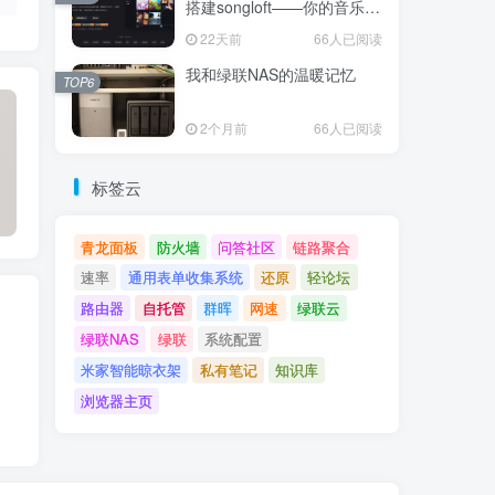
搭建songloft——你的音乐，
你的服务器
22天前
66人已阅读
我和绿联NAS的温暖记忆
TOP6
2个月前
66人已阅读
标签云
青龙面板
防火墙
问答社区
链路聚合
速率
通用表单收集系统
还原
轻论坛
路由器​
自托管
群晖
网速
绿联云
绿联NAS
绿联
系统配置
米家智能晾衣架
私有笔记
知识库
浏览器主页