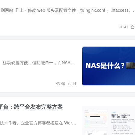
1.通用网站域名更换方法- 域名解析，把新网站域名解析到网站 IP 上 - 修改 web 服务器配置文件，如 nginx
47
随着互联网技术的发展，数据呈爆炸式增长，虽然网盘、移动硬盘方便，但功能单一，而NAS的出现，逐渐成为大多数人的选择，相比网盘、移动硬盘，将数据存储在NAS里，更安全、方便，且易于共享。在...
40
14
国内平台：跨平台发布完整方案
WordPress 是全球最流行的博客系统，很多独立博主、技术作者、企业官方博客都搭建在 WordPress 上。但 WordPress 博客面临一个现实问题：流量获取越来越难。 搜索引擎对独立站的流量分配在逐年...