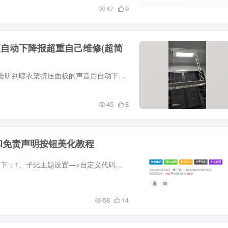
47
9
自动下降报超重自己维修(超简
晚上回家突然发现我最喜欢的晾衣架故障了，升上去后会听到晾衣架挤压面板的声音后自动下降，同时伴有超重报警声(滴滴两声)！我这都三年了找售后划不来，于是网上各种查资料，没找到这一款的资料...
45
8
图和免责声明按钮美化教程
教程分为两步，添加 css 样式和添加 HTML 代码即可如下：1、子比主题设置—>自定义代码—>自定义 CSS 样式：,添加以下 CSS 代码：/*CSS 代码网站底部按钮美化 */ :root{--theme-color:#f0...
58
14