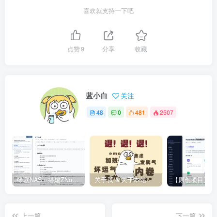
喜欢就支持一下吧
点赞
9
分享
收藏
蓝小白
关注
48
0
481
2507
绿联NAS：搭建ZNote私有笔记
关于我 & 关于本站
上一篇
下一篇