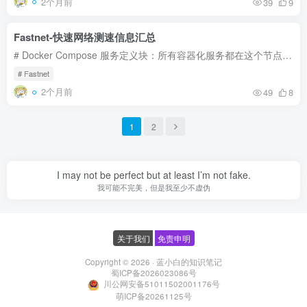
2个月前
39
9
Fastnet-快速网络测速信息汇总
# Docker Compose 服务定义块：所有容器化服务都在这个节点下配置 services: # 定义名为 fastnet 的服务（自定义名称，可根据实际需求修改） fastnet: # 指定该服务使用的 Docker 镜像地址：拉...
# Fastnet
2个月前
49
8
1
2
I may not be perfect but at least I’m not fake.
我可能不完美，但是我至少不虚伪
关于我们
免责申明
Copyright © 2026 ·
蓝小白的知识笔记
蜀ICP备2026023086号
川公网安备51011502001176号
萌ICP备20261125号