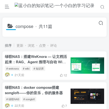
compose
共11篇
排序
更新
浏览
点赞
评论
绿联NAS：搭建WeKnora — 让文档活
起来：RAG、Agent 推理与自动 Wiki
一体化的知识框架
# weknora
# wiki
# 知识库
21天前
12
绿联NAS：docker compose搭建
songloft——你的音乐，你的服务器
# 绿联NAS
# songloft
22天前
7