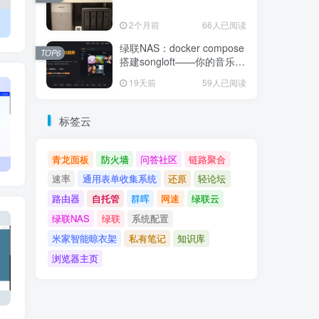
2个月前
66人已阅读
绿联NAS：docker compose
TOP6
搭建songloft——你的音乐，
你的服务器
19天前
59人已阅读
标签云
青龙面板
防火墙
问答社区
链路聚合
速率
通用表单收集系统
还原
轻论坛
路由器​
自托管
群晖
网速
绿联云
绿联NAS
绿联
系统配置
米家智能晾衣架
私有笔记
知识库
浏览器主页