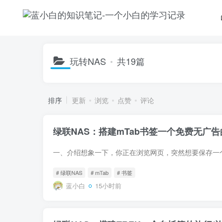
玩转NAS
共19篇
排序
更新
浏览
点赞
评论
绿联NAS：搭建mTab书签一个免费无广
# 绿联NAS
# mTab
# 书签
蓝小白
15小时前