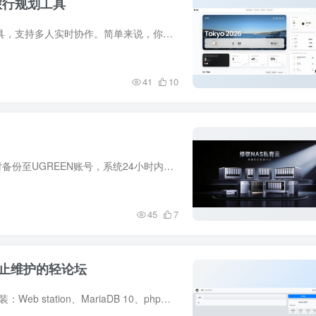
旅行规划工具
一、TREK 项目介绍TREK 是一个自托管的旅行规划工具，支持多人实时协作。简单来说，你可以把它理解为一个团队版的'旅行计划本'，所有参与者可以同时看到最新的行程变动。核心功能🗺️ 行程规划...
41
10
功能路径：简单使用：1、云端备份：支持系统配置定时备份至UGREEN账号，系统24小时内发生变更，则自动备份至UGREEN账号问题：在UGREEN账号登录也并未发现备份到哪里去了？没有任何设置和查看选...
45
7
停止维护的轻论坛
需要准备：1、xiunobbs源码：点击下载2、群晖需要安装：Web station、MariaDB 10、phpMyAdmin、php7.4介绍：Xiuno来源介绍Xiuno 这个名字来源于圣斗士星矢白羊座的黄金圣斗士修罗，他的攻击速度...