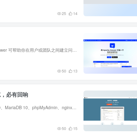
25
14
一、介绍引用自官方介绍 | Apache AnswerApache Answer 可帮助你在用户或团队之间建立问答社区。你可以在这里分享知识并帮助用户解决问题。功能一览问答体验，简洁流畅提问与回答：轻松提交和回...
50
13
忘，必有回响
需准备什么：1、群晖安装套件：Web Station、PHP8.0、MariaDB 10、phpMyAdmin、nginx或apache HTTP Server 2.42、准备安装包：下载Typecho、可下载一个好看的主题3、打开准备访问端口，本文以10...
50
15