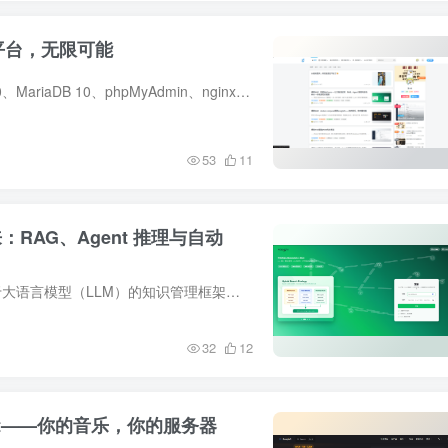
个平台，无限可能
需准备什么：1、群晖安装套件：Web Station、PHP8.0、MariaDB 10、phpMyAdmin、nginx或apache HTTP Server 2.42、准备安装包：下载​**WordPress​、可购买一个好看的子比主题**3、打开准备访问...
53
11
：RAG、Agent 推理与自动
一、项目介绍WeKnora（维娜拉） 是一款开源的、基于大语言模型（LLM）的知识管理框架，专为企业级文档理解、语义检索与智能推理场景打造。框架围绕三大核心能力构建：RAG 快速问答适合日常知识...
32
12
gloft——你的音乐，你的服务器