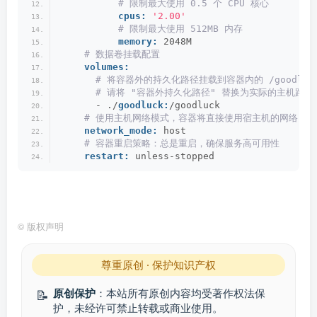
 # 限制最大使用 0.5 个 CPU 核心
cpus:
'2.00'
 # 限制最大使用 512MB 内存
memory:
 2048M
 # 数据卷挂载配置
volumes:
 # 将容器外的持久化路径挂载到容器内的 /goodluc
 # 请将 "容器外持久化路径" 替换为实际的主机路径
      - ./
goodluck:
/goodluck
 # 使用主机网络模式，容器将直接使用宿主机的网络
network_mode:
 host
 # 容器重启策略：总是重启，确保服务高可用性
restart:
 unless-stopped
©
版权声明
尊重原创 · 保护知识产权
原创保护
：本站所有原创内容均受著作权法保
📝
护，未经许可禁止转载或商业使用。