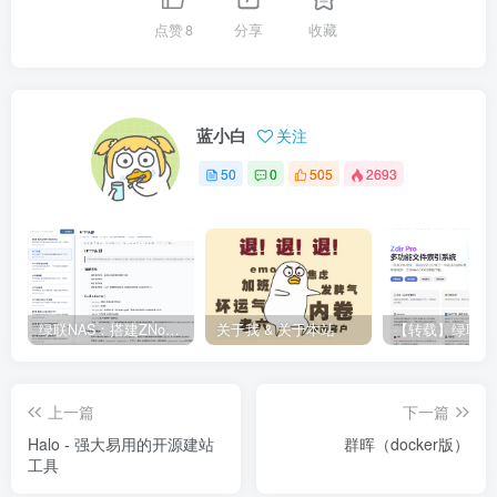
点赞
8
分享
收藏
蓝小白
关注
50
0
505
2693
绿联NAS：搭建ZNote私有笔记
关于我 & 关于本站
上一篇
下一篇
Halo - 强大易用的开源建站
群晖（docker版）
工具