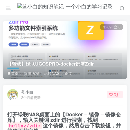
69
8
【转载】绿联UGOSPRO-docker部署Zdir
首页
折腾历程
玩转NAS
正文
蓝小白
关注
2个月前更新
打开绿联NAS桌面上的【Docker – 镜像 – 镜像仓
库】，输入关键词 zdir 进行搜索，找到
这个镜像，然后点击下载按钮，并
helloz/zdir