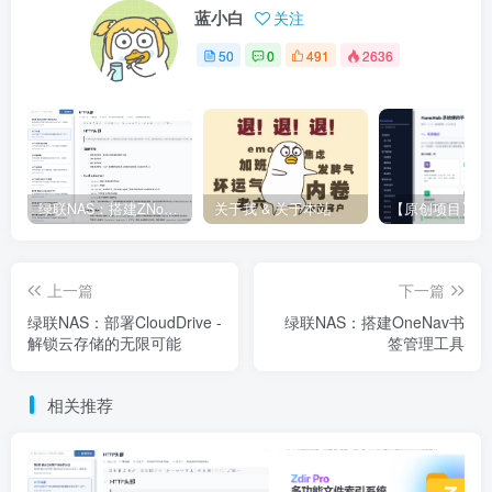
蓝小白
关注
50
0
491
2636
绿联NAS：搭建ZNote私有笔记
关于我 & 关于本站
上一篇
下一篇
绿联NAS：部署CloudDrive -
绿联NAS：搭建OneNav书
解锁云存储的无限可能
签管理工具
相关推荐