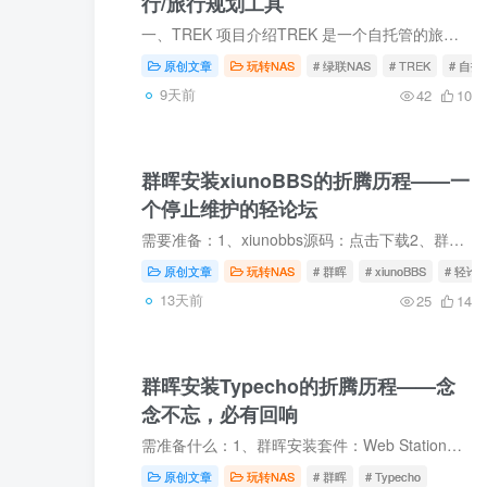
行/旅行规划工具
一、TREK 项目介绍TREK 是一个自托管的旅行规划工具，支持多人实时协作。简单来说，你可以把它理解为一个团队版的'旅行计划本'，所有参与者可以同时看到最新的行程变动。核心功能🗺️ 行程规划...
原创文章
玩转NAS
# 绿联NAS
# TREK
# 自托
9天前
42
10
群晖安装xiunoBBS的折腾历程——一
个停止维护的轻论坛
需要准备：1、xiunobbs源码：点击下载2、群晖需要安装：Web station、MariaDB 10、phpMyAdmin、php7.4介绍：Xiuno来源介绍Xiuno 这个名字来源于圣斗士星矢白羊座的黄金圣斗士修罗，他的攻击速度...
原创文章
玩转NAS
# 群晖
# xiunoBBS
# 轻论
13天前
25
14
群晖安装Typecho的折腾历程——念
念不忘，必有回响
需准备什么：1、群晖安装套件：Web Station、PHP8.0、MariaDB 10、phpMyAdmin、nginx或apache HTTP Server 2.42、准备安装包：下载Typecho、可下载一个好看的主题3、打开准备访问端口，本文以10...
原创文章
玩转NAS
# 群晖
# Typecho