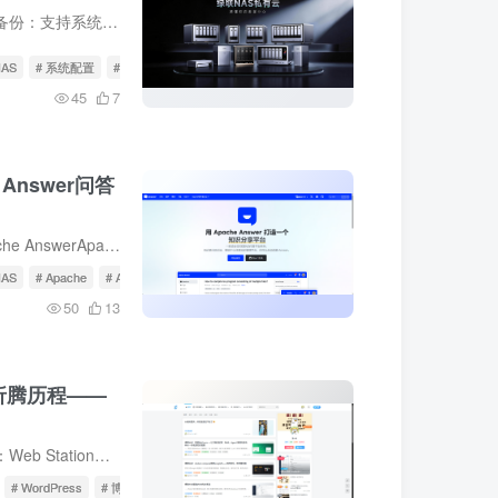
功能路径：简单使用：1、云端备份：支持系统配置定时备份至UGREEN账号，系统24小时内发生变更，则自动备份至UGREEN账号问题：在UGREEN账号登录也并未发现备份到哪里去了？没有任何设置和查看选...
AS
# 系统配置
# 备份
45
7
Answer问答
一、介绍引用自官方介绍 | Apache AnswerApache Answer 可帮助你在用户或团队之间建立问答社区。你可以在这里分享知识并帮助用户解决问题。功能一览问答体验，简洁流畅提问与回答：轻松提交和回...
AS
# Apache
# Answer
50
13
的折腾历程——
需准备什么：1、群晖安装套件：Web Station、PHP8.0、MariaDB 10、phpMyAdmin、nginx或apache HTTP Server 2.42、准备安装包：下载​**WordPress​、可购买一个好看的子比主题**3、打开准备访问...
# WordPress
# 博客