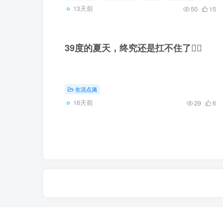
13天前
50
15
39度的夏天，终究还是扛不住了😮‍💨
生活点滴
16天前
29
6