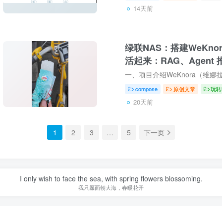
14天前
绿联NAS：搭建WeKnor
活起来：RAG、Agent
Wiki 一体化的知识框架
compose
原创文章
玩转
20天前
1
2
3
…
5
下一页
I only wish to face the sea, with spring flowers blossoming.
我只愿面朝大海，春暖花开