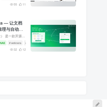
55
11
a — 让文档
 推理与自动
一、项目介绍WeKnora（维娜拉） 是一款开源的、基于大语言模型（LLM）的知识管理框架，专为企业级文档理解、语义检索与智能推理场景打造。框架围绕三大核心能力构建：RAG 快速问答适合日常知识...
NAS
# weknora
# wiki
# 知识库
32
12