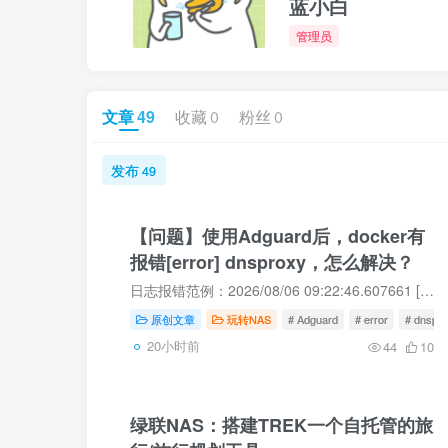
蓝小白
管理员
文章
49
收藏
0
粉丝
0
发布
49
【问题】使用Adguard后，docker有
报错[error] dnsproxy，怎么解决？
日志报错范例：2026/08/06 09:22:46.607661 [error] dnsproxy: response received upstream_type=local addr=114.114.114.114:53 proto=udp status='exchanging with 114.114.114.114:53 over u...
原创文章
玩转NAS
# Adguard
# error
# dnspr
20小时前
44
10
绿联NAS：搭建TREK一个自托管的旅