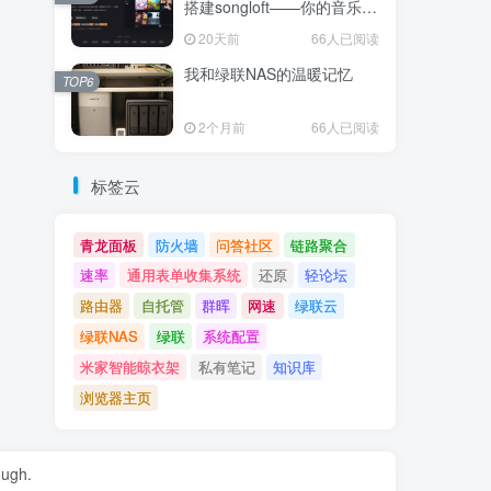
搭建songloft——你的音乐，
你的服务器
20天前
66人已阅读
我和绿联NAS的温暖记忆
TOP6
2个月前
66人已阅读
标签云
青龙面板
防火墙
问答社区
链路聚合
速率
通用表单收集系统
还原
轻论坛
路由器​
自托管
群晖
网速
绿联云
绿联NAS
绿联
系统配置
米家智能晾衣架
私有笔记
知识库
浏览器主页
ough.