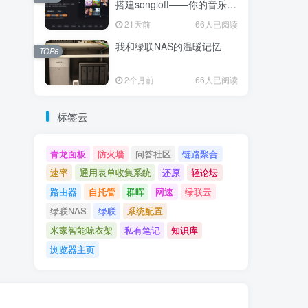
搭建songloft——你的音乐，
你的服务器
21天前
66人已阅读
我和绿联NAS的温暖记忆
TOP6
2个月前
66人已阅读
标签云
青龙面板
防火墙
问答社区
链路聚合
速率
通用表单收集系统
还原
轻论坛
路由器​
自托管
群晖
网速
绿联云
绿联NAS
绿联
系统配置
米家智能晾衣架
私有笔记
知识库
浏览器主页